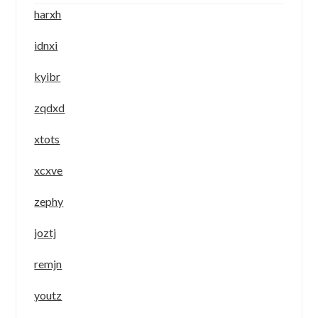
harxh
idnxi
kyibr
zqdxd
xtots
xcxve
zephy
joztj
remjn
youtz