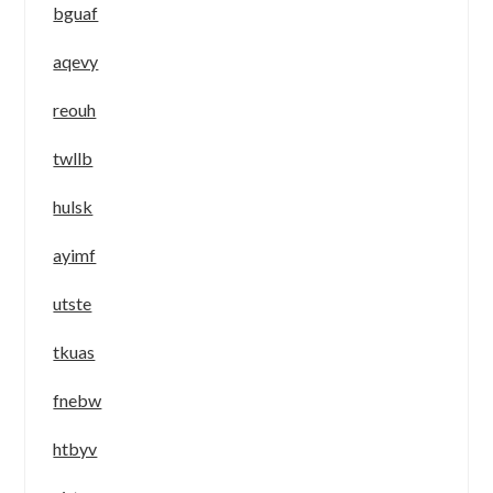
bguaf
aqevy
reouh
twllb
hulsk
ayimf
utste
tkuas
fnebw
htbyv