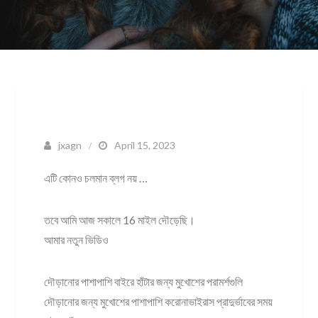
jxagn
April 15, 2023
এটি কোনও চলমান ব্লগ নয় …
তবে আমি আজ সকালে 16 মাইল দৌড়েছি।
আমার নতুন ভিডিও
দৌড়ানোর পাশাপাশি বাইরে হাঁটার জন্য মুখোশের পরামর্শগুলি
দৌড়ানোর জন্য মুখোশের পাশাপাশি করোনাভাইরাস প্রাদুর্ভাবের সময়