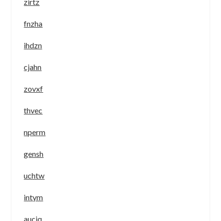
zirtz
fnzha
ihdzn
cjahn
zovxf
thvec
nperm
gensh
uchtw
intym
auciq